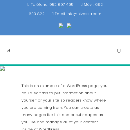
Teléfono: 952 897 495
Móvil: 692
603 822
Email:
info@nivassa.com
NUESTRA FILOSOFÍA
This is an example of a WordPress page, you
could edit this to put information about
yourself or your site so readers know where
you are coming from. You can create as
many pages like this one or sub-pages as
you like and manage all of your content
inside of WordPress.