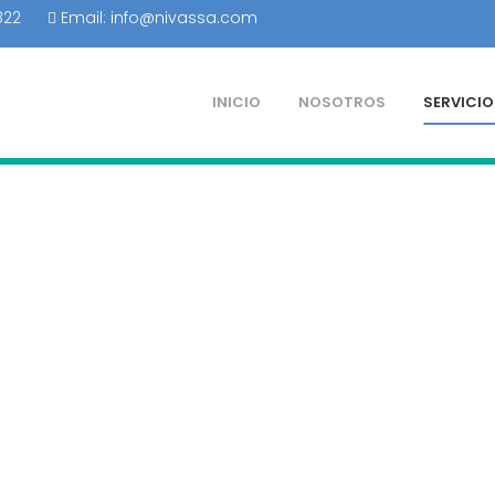
3 822
Email:
info@nivassa.com
INICIO
NOSOTROS
SERVICIO
LIARIA E INTERMEDIAC