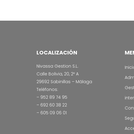
LOCALIZACIÓN
ME
Nivassa Gestion S.L.
Inici
Calle Bolivia, 20, 2º A
Admi
29692 Sabinillas – Málaga
Gest
Teléfonos:
– 952 89 74 95
inte
– 692 60 38 22
Cont
– 605 09 06 01
Seg
Acce